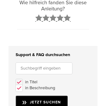
Wie hilfreich fanden Sie diese
Anleitung?
2
3
4
5
Support & FAQ durchsuchen
in Titel
in Beschreibung
JETZT SUCHEN