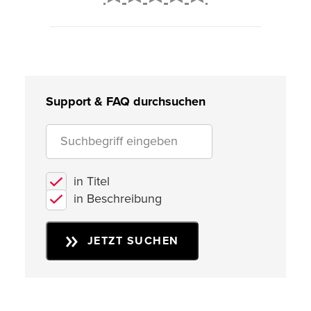
2
3
4
5
Support & FAQ durchsuchen
in Titel
in Beschreibung
JETZT SUCHEN