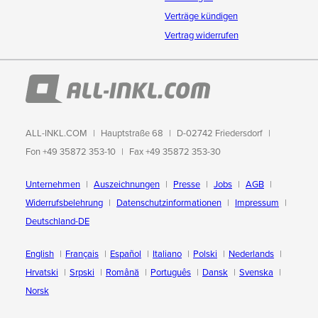
Verträge kündigen
Vertrag widerrufen
ALL-INKL.COM
Hauptstraße 68
D-02742 Friedersdorf
Fon +49 35872 353-10
Fax +49 35872 353-30
Unternehmen
Auszeichnungen
Presse
Jobs
AGB
Widerrufsbelehrung
Datenschutzinformationen
Impressum
Deutschland-DE
English
Français
Español
Italiano
Polski
Nederlands
Hrvatski
Srpski
Română
Português
Dansk
Svenska
Norsk