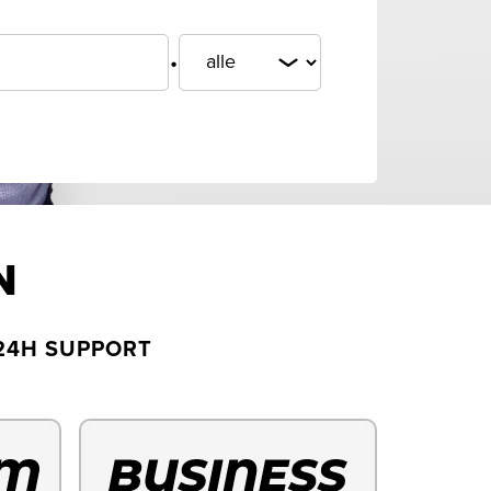
.
N
24H SUPPORT