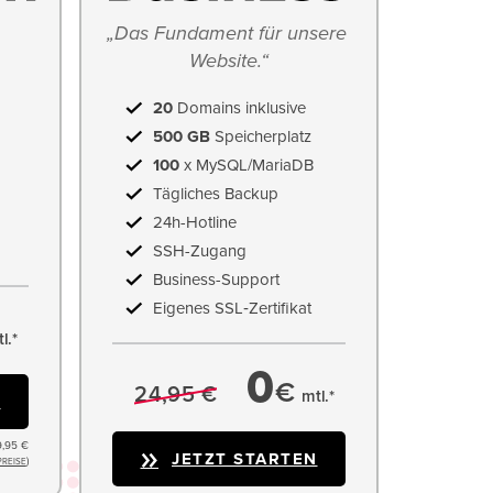
„Das Fundament für unsere 
Website.“
20
Domains inklusive
500 GB
Speicherplatz
100
x MySQL/MariaDB
Tägliches Backup
24h-Hotline
SSH-Zugang
Business-Support
Eigenes SSL‑Zertifikat
l.*
0
€
24,95 €
mtl.*
N
9,95 €
JETZT STARTEN
)
PREISE