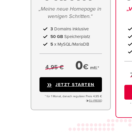
„Meine neue Homepage in 
„V
wenigen Schritten.“ 
3
Domains inklusive
50 GB
Speicherplatz
5
x MySQL/MariaDB
0
€
4,95 €
mtl.*
JETZT STARTEN
* für 1 Monat, danach regulärer Preis 4,95 €
(
)
EU−PREISE
*