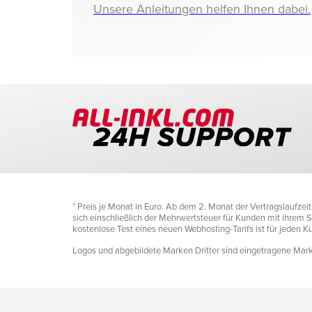
Unsere Anleitungen helfen Ihnen dabei.
* Preis je Monat in Euro. Ab dem 2. Monat der Vertragslaufze
sich einschließlich der Mehrwertsteuer für Kunden mit ihrem Si
kostenlose Test eines neuen Webhosting-Tarifs ist für jeden 
Logos und abgebildete Marken Dritter sind eingetragene Marke