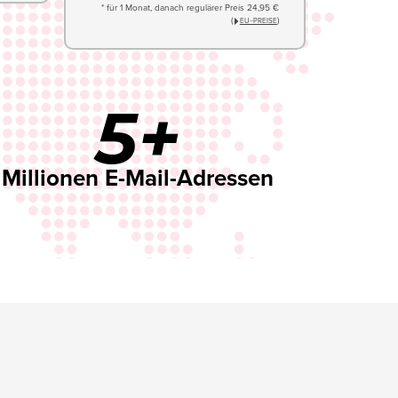
* für 1 Monat, danach regulärer Preis 24,95 €
(
)
EU−PREISE
5+
Millionen E-Mail-Adressen