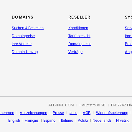
DOMAINS
RESELLER
SY
Suchen & Bestellen
Konditionen
Ser
Domainpreise
Tarifübersicht
Ihre
Ihre Vorteile
Domainpreise
Pro
Domain-Umzug
Verträge
Ang
ALL-INKL.COM
Hauptstraße 68
D-02742 Fri
rnehmen
Auszeichnungen
Presse
Jobs
AGB
Widerrufsbelehrung
English
Français
Español
Italiano
Polski
Nederlands
Hrvatski