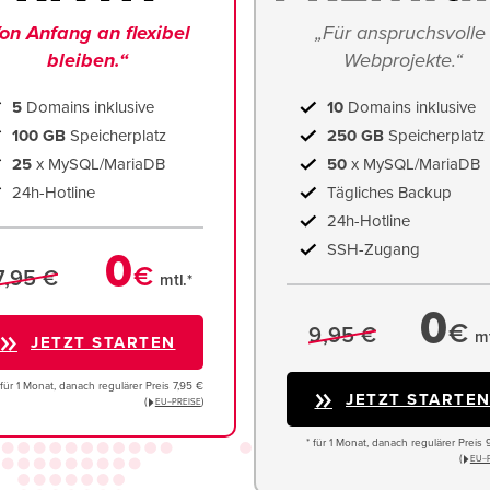
on Anfang an flexibel 
„Für anspruchsvolle 
bleiben.“
Webprojekte.“
5
Domains inklusive
10
Domains inklusive
100 GB
Speicherplatz
250 GB
Speicherplatz
25
x MySQL/MariaDB
50
x MySQL/MariaDB
24h-Hotline
Tägliches Backup
24h-Hotline
SSH-Zugang
0
€
7,95 €
mtl.*
0
€
9,95 €
mt
JETZT STARTEN
 für 1 Monat, danach regulärer Preis 7,95 €
JETZT STARTE
(
)
EU−PREISE
* für 1 Monat, danach regulärer Preis 
(
EU−