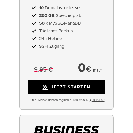
10
Domains inklusive
250 GB
Speicherplatz
50
x MySQL/MariaDB
Tägliches Backup
24h-Hotline
SSH-Zugang
0
€
9,95 €
mtl.*
JETZT STARTEN
* für 1 Monat, danach regulärer Preis 9,95 € (
)
EU−PREISE