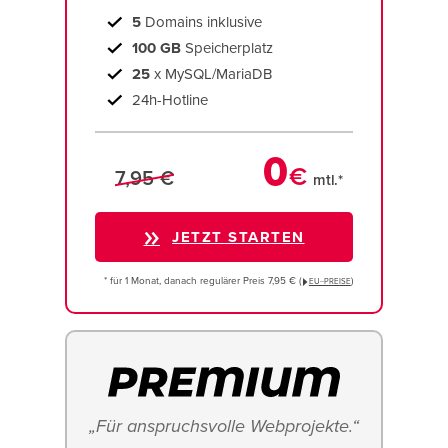
5
Domains inklusive
100 GB
Speicherplatz
25
x MySQL/MariaDB
24h-Hotline
0
€
7,95 €
mtl.*
JETZT STARTEN
* für 1 Monat, danach regulärer Preis 7,95 € (
)
EU−PREISE
„Für anspruchsvolle Webprojekte.“