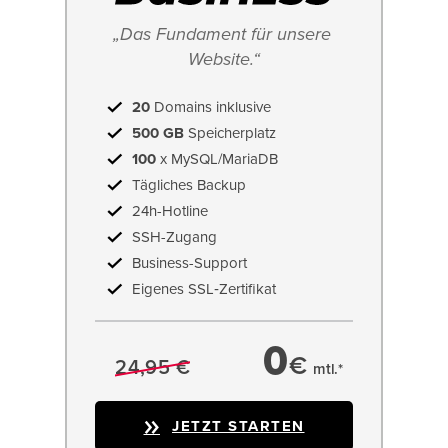
„Das Fundament für unsere 
Website.“
20
Domains inklusive
500 GB
Speicherplatz
100
x MySQL/MariaDB
Tägliches Backup
24h-Hotline
SSH-Zugang
Business-Support
Eigenes SSL‑Zertifikat
0
€
24,95 €
mtl.*
JETZT STARTEN