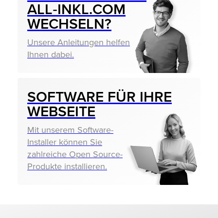
ALL‑INKL.COM
WECHSELN?
Unsere Anleitungen helfen
Ihnen dabei.
SOFTWARE FÜR IHRE
WEBSEITE
Mit unserem Software-
Installer können Sie
zahlreiche Open Source-
Produkte installieren.