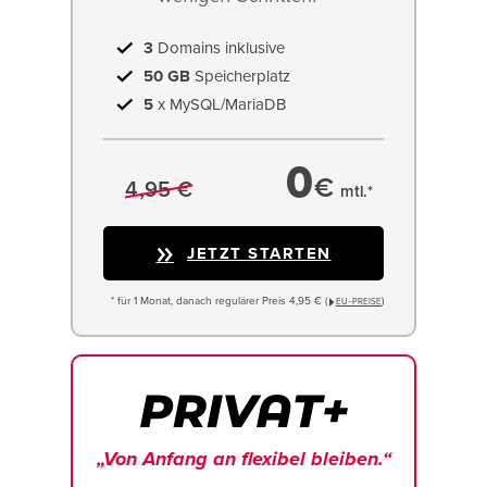
3
Domains inklusive
50 GB
Speicherplatz
5
x MySQL/MariaDB
0
€
4,95 €
mtl.*
JETZT STARTEN
* für 1 Monat, danach regulärer Preis 4,95 € (
)
EU−PREISE
„Von Anfang an flexibel bleiben.“