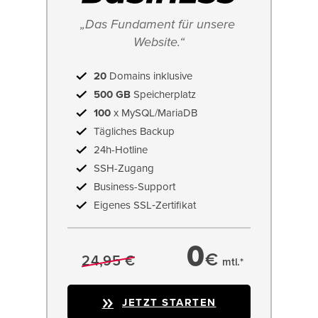
„Das Fundament für unsere 
Website.“
20
Domains inklusive
500 GB
Speicherplatz
100
x MySQL/MariaDB
Tägliches Backup
24h-Hotline
SSH-Zugang
Business-Support
Eigenes SSL‑Zertifikat
0
€
24,95 €
mtl.*
JETZT STARTEN