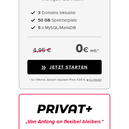
3
Domains inklusive
50 GB
Speicherplatz
5
x MySQL/MariaDB
0
€
4,95 €
mtl.*
JETZT STARTEN
* für 1 Monat, danach regulärer Preis 4,95 € (
)
EU−PREISE
„Von Anfang an flexibel bleiben.“