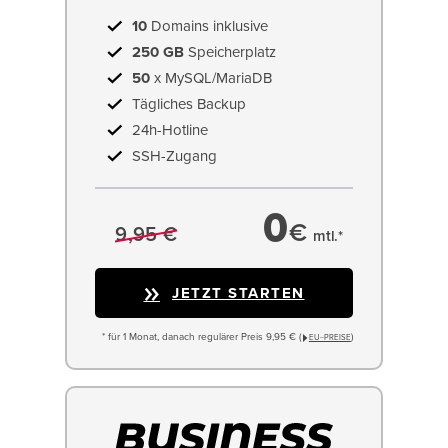
10
Domains inklusive
250 GB
Speicherplatz
50
x MySQL/MariaDB
Tägliches Backup
24h-Hotline
SSH-Zugang
0
€
9,95 €
mtl.*
JETZT STARTEN
* für 1 Monat, danach regulärer Preis 9,95 € (
)
EU−PREISE