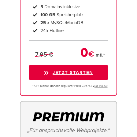
5
Domains inklusive
100 GB
Speicherplatz
25
x MySQL/MariaDB
24h-Hotline
0
€
7,95 €
mtl.*
JETZT STARTEN
* für 1 Monat, danach regulärer Preis 7,95 € (
)
EU−PREISE
„Für anspruchsvolle Webprojekte.“