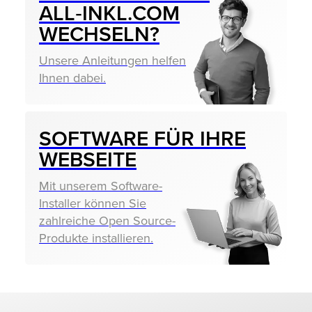
ALL‑INKL.COM
WECHSELN?
Unsere Anleitungen helfen
Ihnen dabei.
SOFTWARE FÜR IHRE
WEBSEITE
Mit unserem Software-
Installer können Sie
zahlreiche Open Source-
Produkte installieren.