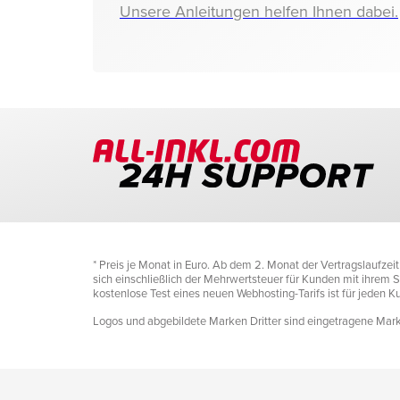
Unsere Anleitungen helfen Ihnen dabei.
* Preis je Monat in Euro. Ab dem 2. Monat der Vertragslaufze
sich einschließlich der Mehrwertsteuer für Kunden mit ihrem Si
kostenlose Test eines neuen Webhosting-Tarifs ist für jeden 
Logos und abgebildete Marken Dritter sind eingetragene Marke