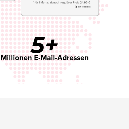
* für 1 Monat, danach regulärer Preis 24,95 €
(
)
EU−PREISE
5+
Millionen E-Mail-Adressen