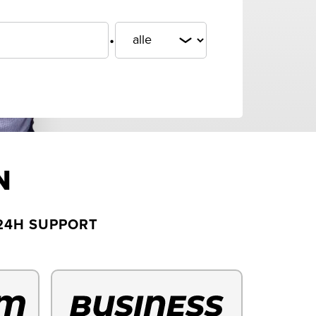
.
N
24H SUPPORT