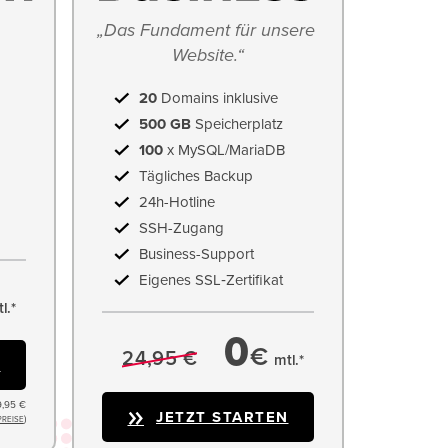
„Das Fundament für unsere 
Website.“
20
Domains inklusive
500 GB
Speicherplatz
100
x MySQL/MariaDB
Tägliches Backup
24h-Hotline
SSH-Zugang
Business-Support
Eigenes SSL‑Zertifikat
l.*
0
€
24,95 €
mtl.*
N
9,95 €
JETZT STARTEN
)
PREISE