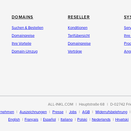
DOMAINS
RESELLER
SY
Suchen & Bestellen
Konditionen
Ser
Domainpreise
Tarifübersicht
Ihre
Ihre Vorteile
Domainpreise
Pro
Domain-Umzug
Verträge
Ang
ALL-INKL.COM
Hauptstraße 68
D-02742 Fri
rnehmen
Auszeichnungen
Presse
Jobs
AGB
Widerrufsbelehrung
English
Français
Español
Italiano
Polski
Nederlands
Hrvatski