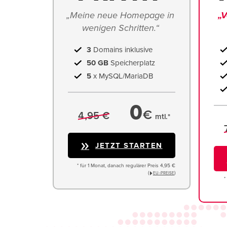
„Meine neue Homepage in 
„V
wenigen Schritten.“ 
3
Domains inklusive
50 GB
Speicherplatz
5
x MySQL/MariaDB
0
€
4,95 €
mtl.*
JETZT STARTEN
* für 1 Monat, danach regulärer Preis 4,95 €
(
)
EU−PREISE
*