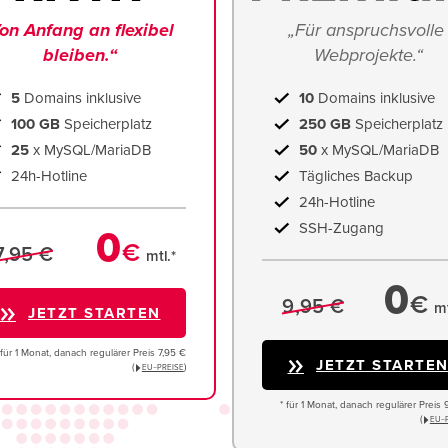
on Anfang an flexibel 
„Für anspruchsvolle 
bleiben.“
Webprojekte.“
5
Domains inklusive
10
Domains inklusive
100 GB
Speicherplatz
250 GB
Speicherplatz
25
x MySQL/MariaDB
50
x MySQL/MariaDB
24h-Hotline
Tägliches Backup
24h-Hotline
SSH-Zugang
0
€
7,95 €
mtl.*
0
€
9,95 €
mt
JETZT STARTEN
 für 1 Monat, danach regulärer Preis 7,95 €
JETZT STARTE
(
)
EU−PREISE
* für 1 Monat, danach regulärer Preis 
(
EU−