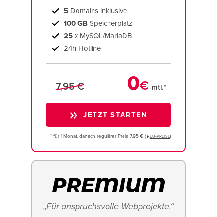
5
Domains inklusive
100 GB
Speicherplatz
25
x MySQL/MariaDB
24h-Hotline
0
€
7,95 €
mtl.*
JETZT STARTEN
* für 1 Monat, danach regulärer Preis 7,95 € (
)
EU−PREISE
„Für anspruchsvolle Webprojekte.“