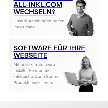
ALL‑INKL.COM
WECHSELN?
Unsere Anleitungen helfen
Ihnen dabei.
SOFTWARE FÜR IHRE
WEBSEITE
Mit unserem Software-
Installer können Sie
zahlreiche Open Source-
Produkte installieren.