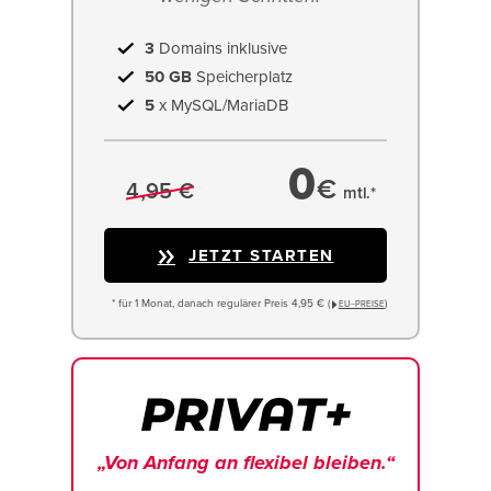
3
Domains inklusive
50 GB
Speicherplatz
5
x MySQL/MariaDB
0
€
4,95 €
mtl.*
JETZT STARTEN
* für 1 Monat, danach regulärer Preis 4,95 € (
)
EU−PREISE
„Von Anfang an flexibel bleiben.“