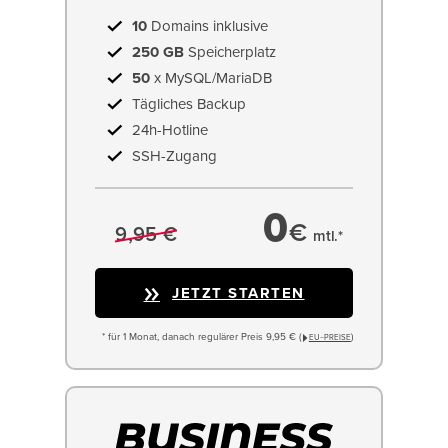
10
Domains inklusive
250 GB
Speicherplatz
50
x MySQL/MariaDB
Tägliches Backup
24h-Hotline
SSH-Zugang
0
€
9,95 €
mtl.*
JETZT STARTEN
* für 1 Monat, danach regulärer Preis 9,95 € (
)
EU−PREISE