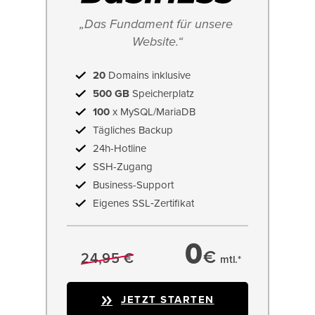
„Das Fundament für unsere 
Website.“
20
Domains inklusive
500 GB
Speicherplatz
100
x MySQL/MariaDB
Tägliches Backup
24h-Hotline
SSH-Zugang
Business-Support
Eigenes SSL‑Zertifikat
0
€
24,95 €
mtl.*
JETZT STARTEN