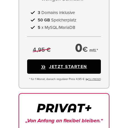
3
Domains inklusive
50 GB
Speicherplatz
5
x MySQL/MariaDB
0
€
4,95 €
mtl.*
JETZT STARTEN
* für 1 Monat, danach regulärer Preis 4,95 € (
)
EU−PREISE
„Von Anfang an flexibel bleiben.“