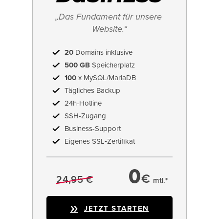
„Das Fundament für unsere 
Website.“
20
Domains inklusive
500 GB
Speicherplatz
100
x MySQL/MariaDB
Tägliches Backup
24h-Hotline
SSH-Zugang
Business-Support
Eigenes SSL‑Zertifikat
0
€
24,95 €
mtl.*
JETZT STARTEN