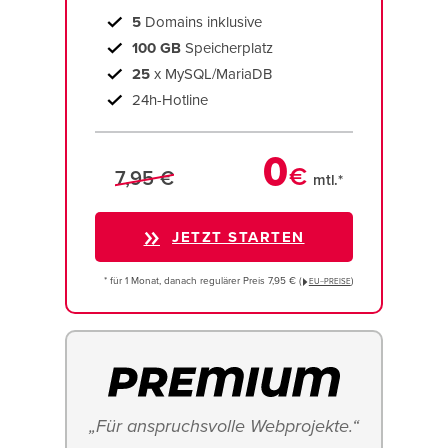
5
Domains inklusive
100 GB
Speicherplatz
25
x MySQL/MariaDB
24h-Hotline
0
€
7,95 €
mtl.*
JETZT STARTEN
* für 1 Monat, danach regulärer Preis 7,95 € (
)
EU−PREISE
„Für anspruchsvolle Webprojekte.“