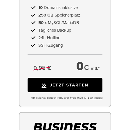
10
Domains inklusive
250 GB
Speicherplatz
50
x MySQL/MariaDB
Tägliches Backup
24h-Hotline
SSH-Zugang
0
€
9,95 €
mtl.*
JETZT STARTEN
* für 1 Monat, danach regulärer Preis 9,95 € (
)
EU−PREISE