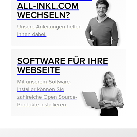
ALL‑INKL.COM
WECHSELN?
Unsere Anleitungen helfen
Ihnen dabei.
SOFTWARE FÜR IHRE
WEBSEITE
Mit unserem Software-
Installer können Sie
zahlreiche Open Source-
Produkte installieren.