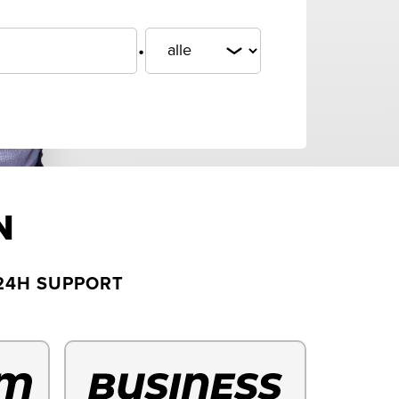
.
N
24H SUPPORT