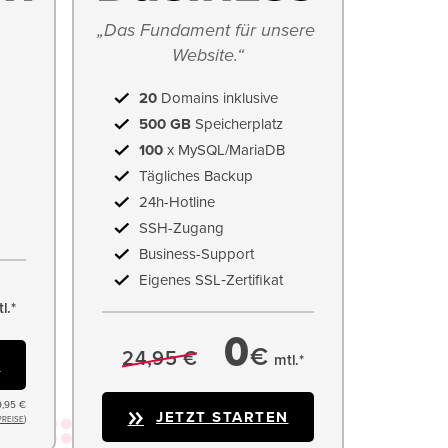
„Das Fundament für unsere 
Website.“
20
Domains inklusive
500 GB
Speicherplatz
100
x MySQL/MariaDB
Tägliches Backup
24h-Hotline
SSH-Zugang
Business-Support
Eigenes SSL‑Zertifikat
l.*
0
€
24,95 €
mtl.*
N
9,95 €
JETZT STARTEN
)
PREISE