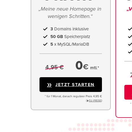
„Meine neue Homepage in 
„V
wenigen Schritten.“ 
3
Domains inklusive
50 GB
Speicherplatz
5
x MySQL/MariaDB
0
€
4,95 €
mtl.*
JETZT STARTEN
* für 1 Monat, danach regulärer Preis 4,95 €
(
)
EU−PREISE
*