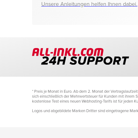
Unsere Anleitungen helfen Ihnen dabei.
* Preis je Monat in Euro. Ab dem 2. Monat der Vertragslaufze
sich einschließlich der Mehrwertsteuer für Kunden mit ihrem Si
kostenlose Test eines neuen Webhosting-Tarifs ist für jeden 
Logos und abgebildete Marken Dritter sind eingetragene Marke