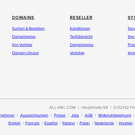
DOMAINS
RESELLER
SY
Suchen & Bestellen
Konditionen
Ser
Domainpreise
Tarifübersicht
Ihre
Ihre Vorteile
Domainpreise
Pro
Domain-Umzug
Verträge
Ang
ALL-INKL.COM
Hauptstraße 68
D-02742 Fri
rnehmen
Auszeichnungen
Presse
Jobs
AGB
Widerrufsbelehrung
English
Français
Español
Italiano
Polski
Nederlands
Hrvatski