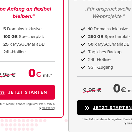
on Anfang an flexibel 
„Für anspruchsvolle 
bleiben.“
Webprojekte.“
5
Domains inklusive
10
Domains inklusive
100 GB
Speicherplatz
250 GB
Speicherplatz
25
x MySQL/MariaDB
50
x MySQL/MariaDB
24h-Hotline
Tägliches Backup
24h-Hotline
SSH-Zugang
0
€
7,95 €
mtl.*
0
€
9,95 €
mt
JETZT STARTEN
 für 1 Monat, danach regulärer Preis 7,95 €
JETZT STARTE
(
)
EU−PREISE
* für 1 Monat, danach regulärer Preis 
(
EU−