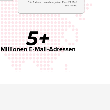
* für 1 Monat, danach regulärer Preis 24,95 €
(
)
EU−PREISE
5+
Millionen E-Mail-Adressen