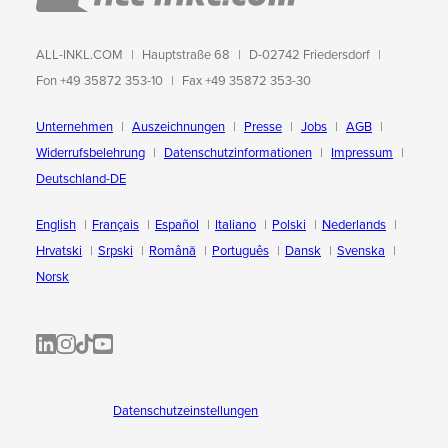
ALL-INKL.COM
Hauptstraße 68
D-02742 Friedersdorf
Fon +49 35872 353-10
Fax +49 35872 353-30
Unternehmen
Auszeichnungen
Presse
Jobs
AGB
Widerrufsbelehrung
Datenschutzinformationen
Impressum
Deutschland-DE
English
Français
Español
Italiano
Polski
Nederlands
Hrvatski
Srpski
Română
Português
Dansk
Svenska
Norsk
ALL-INKL.COM | LinkedIn
ALL-INKL.COM • Instagram photos and videos
ALL-INKL.COM | TikTok
ALLINKL.COM - YouTube
Datenschutzeinstellungen