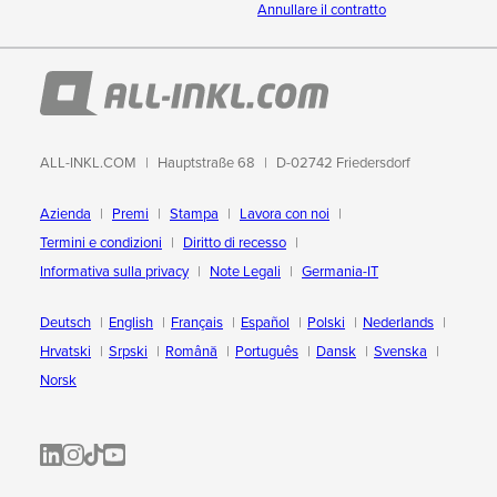
Annullare il contratto
ALL-INKL.COM
Hauptstraße 68
D-02742 Friedersdorf
Azienda
Premi
Stampa
Lavora con noi
Termini e condizioni
Diritto di recesso
Informativa sulla privacy
Note Legali
Germania-IT
Deutsch
English
Français
Español
Polski
Nederlands
Hrvatski
Srpski
Română
Português
Dansk
Svenska
Norsk
ALL-INKL.COM | LinkedIn
ALL-INKL.COM • Instagram photos and videos
ALL-INKL.COM | TikTok
ALLINKL.COM - YouTube