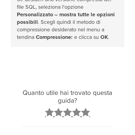
file SQL, seleziona l'opzione
Personalizzato – mostra tutte le opzioni
possibili
. Scegli quindi il metodo di
compressione desiderato nel menu a
tendina
Compressione:
e clicca su
OK
.
Quanto utile hai trovato questa
guida?
2
3
4
5