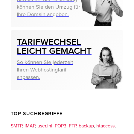
können Sie den Umzug für
Ihre Domain angeben.
TARIF­WECHSEL
LEICHT GEMACHT
So können Sie jederzeit
Ihren Webhostingtarif
anpassen.
TOP SUCHBEGRIFFE
SMTP
,
IMAP
,
user.ini
,
POP3
,
FTP
,
backup
,
htaccess
,