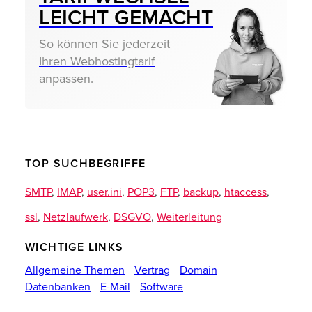
LEICHT GEMACHT
So können Sie jederzeit
Ihren Webhostingtarif
anpassen.
TOP SUCHBEGRIFFE
SMTP
,
IMAP
,
user.ini
,
POP3
,
FTP
,
backup
,
htaccess
,
ssl
,
Netzlaufwerk
,
DSGVO
,
Weiterleitung
WICHTIGE LINKS
Allgemeine Themen
Vertrag
Domain
Datenbanken
E-Mail
Software