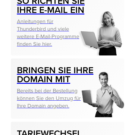
SO RICHTEN SIE
IHRE E-MAIL EIN
Anleitungen für
Thunderbird und viele
weitere E-Mail-Programme
finden Sie hier.
BRINGEN SIE IHRE
DOMAIN MIT
Bereits bei der Bestellung
können Sie den Umzug für
Ihre Domain angeben.
TARIF­WECHSEL