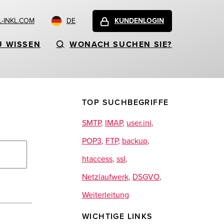
-INKL.COM
DE
KUNDENLOGIN
U WISSEN
WONACH SUCHEN SIE?
TOP SUCHBEGRIFFE
SMTP
,
IMAP
,
user.ini
,
POP3
,
FTP
,
backup
,
htaccess
,
ssl
,
Netzlaufwerk
,
DSGVO
,
Weiterleitung
WICHTIGE LINKS