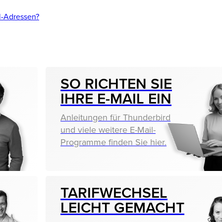
l-Adressen?
SO RICHTEN SIE
IHRE E-MAIL EIN
Anleitungen für Thunderbird
und viele weitere E-Mail-
Programme finden Sie hier.
TARIF­WECHSEL
LEICHT GEMACHT