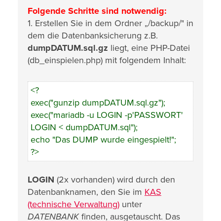
Folgende Schritte sind notwendig:
1. Erstellen Sie in dem Ordner „/backup/" in
dem die Datenbanksicherung z.B.
dumpDATUM.sql.gz
liegt, eine PHP-Datei
(db_einspielen.php) mit folgendem Inhalt:
<?
exec("gunzip dumpDATUM.sql.gz");
exec("mariadb -u LOGIN -p'PASSWORT'
LOGIN < dumpDATUM.sql");
echo "Das DUMP wurde eingespielt!";
?>
LOGIN
(2x vorhanden) wird durch den
Datenbanknamen, den Sie im
KAS
(technische Verwaltung)
unter
DATENBANK
finden, ausgetauscht. Das