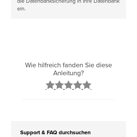
die Datenbanksicherung in Ihre Datenbank
ein.
Wie hilfreich fanden Sie diese
Anleitung?
2
3
4
5
Support & FAQ durchsuchen