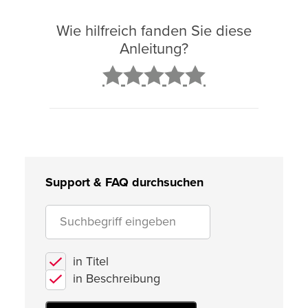
Wie hilfreich fanden Sie diese
Anleitung?
2
3
4
5
Support & FAQ durchsuchen
in Titel
in Beschreibung