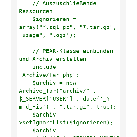
// Auszuschließende
Ressourcen
$ignorieren =
array("*.sql.gz", "*.tar.gz",
"usage", "logs");
// PEAR-Klasse einbinden
und Archiv erstellen
include
"Archive/Tar.php";
$archiv = new
Archive_Tar("archiv/" .
$_SERVER['USER'] . date('_Y-
m-d_His') . ".tar.gz", true);
$archiv-
>setIgnoreList($ignorieren);
$archiv-