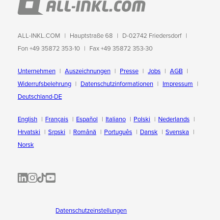
ALL-INKL.COM
Hauptstraße 68
D-02742 Friedersdorf
Fon +49 35872 353-10
Fax +49 35872 353-30
Unternehmen
Auszeichnungen
Presse
Jobs
AGB
Widerrufsbelehrung
Datenschutzinformationen
Impressum
Deutschland-DE
English
Français
Español
Italiano
Polski
Nederlands
Hrvatski
Srpski
Română
Português
Dansk
Svenska
Norsk
ALL-INKL.COM | LinkedIn
ALL-INKL.COM • Instagram photos and videos
ALL-INKL.COM | TikTok
ALLINKL.COM - YouTube
Datenschutzeinstellungen