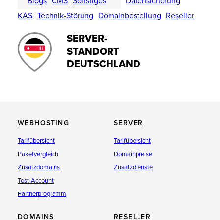
Blogs
CMS
Sonstiges
Datensicherung
KAS
Technik-Störung
Domainbestellung
Reseller
SERVER-
STANDORT
DEUTSCHLAND
WEBHOSTING
SERVER
Tarifübersicht
Tarifübersicht
Paketvergleich
Domainpreise
Zusatzdomains
Zusatzdienste
Test-Account
Partnerprogramm
DOMAINS
RESELLER