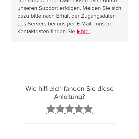
Der Umzug Ihrer Daten kann dann durch
unseren Support erfolgen. Melden Sie sich
dazu bitte nach Erhalt der Zugangsdaten
des Servers bei uns per E-Mail - unsere
Kontaktdaten finden Sie
hier
.
Wie hilfreich fanden Sie diese
Anleitung?
2
3
4
5