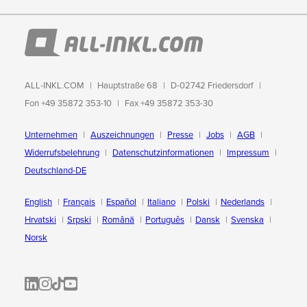
ALL-INKL.COM
Hauptstraße 68
D-02742 Friedersdorf
Fon +49 35872 353-10
Fax +49 35872 353-30
Unternehmen
Auszeichnungen
Presse
Jobs
AGB
Widerrufsbelehrung
Datenschutzinformationen
Impressum
Deutschland-DE
English
Français
Español
Italiano
Polski
Nederlands
Hrvatski
Srpski
Română
Português
Dansk
Svenska
Norsk
ALL-INKL.COM | LinkedIn
ALL-INKL.COM • Instagram photos and videos
ALL-INKL.COM | TikTok
ALLINKL.COM - YouTube