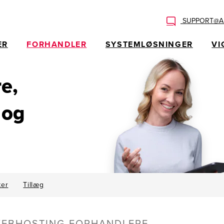
SUPPORT@AL
ER
FORHANDLER
SYSTEMLØSNINGER
VI
e,
 og
ter
Tillæg