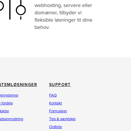
webhosting, servere eller
domæner, tilbyder vi
fleksible løsninger til dine
behov.
STEMLØSNINGER
SUPPORT
versystemer
FAQ
 fordele
Kontakt
dukter
Formularer
budsanmodning
Tips & værktøjer
Ordliste