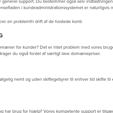
er generel support. Du bestemmer også selv indtastningen
fladen i kundeadministrationssystemet er naturligvis ne
r en problemfri drift af de hostede konti.
G
f domæner for kunder? Det er intet problem med vores brug
ager du også fordel af særligt lave domænepriser.
følgelig nemt og uden skiftegebyrer til enhver tid skifte ti
og har brug for hjælp? Vores kompetente support er tilgæ