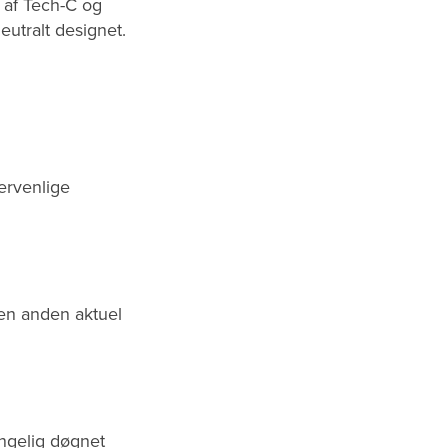
 af Tech-C og
utralt designet.
ervenlige
l en anden aktuel
ngelig døgnet