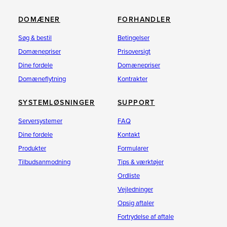
DOMÆNER
FORHANDLER
Søg & bestil
Betingelser
Domænepriser
Prisoversigt
Dine fordele
Domænepriser
Domæneflytning
Kontrakter
SYSTEMLØSNINGER
SUPPORT
Serversystemer
FAQ
Dine fordele
Kontakt
Produkter
Formularer
Tilbudsanmodning
Tips & værktøjer
Ordliste
Vejledninger
Opsig aftaler
Fortrydelse af aftale