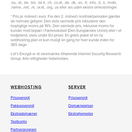
.eu, .at, .be, .biz, .bz.it, .ch, .co.at, .de, .dk, .es, .fr, .info, .it, .li, .mobi,
.name, .net, .nl, .or.at, .org, .us eller .ws uden ekstra omkostninger.
* Pris pr. måned i euro. Fra den 2. måned i kontraktperioden gælder
de normale gebyrer. Den viste samlede pris inkluderer den
lovpligtige moms på 19%. Den samlede pris, inklusive moms for
kunder med bopæl i Fællesskabet (Den Europæiske Union) eller i et
tredjeland, vises under EU-priser. En gratis prøve af en ny
webhosting-plan er kun muligt én gang for hver kunde inden for
365 dage.
Let’s Encrypt er et varemærke tilhørende Internet Security Research
Group. Alle rettigheder forbeholdes.
WEBHOSTING
SERVER
Prisoversigt
Prisoversigt
Pakkeoversigt
Domænepriser
Ekstradomæner
Ekstratjenester
Testkonto
Partnerprogram