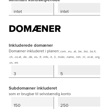
intet
intet
i
DOMÆNER
Inkluderede domæner
Domæner inkluderet i planen:
.com, .eu, .at, .be, .biz, .bz.it,
.ch, .co.at, .de, .dk, .es, .fr, .info, .it, .li, .mobi, .name, .net, .nl, .or.at, .org,
.us, .ws
3
5
Subdomæner inkluderet
som er brugbar til selvstændig konto
150
250