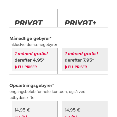
Månedlige gebyrer*
inklusive domænegebyrer
1 måned gratis!
1 måned gratis!
derefter
4,95*
derefter
7,95*
EU−PRISER
EU−PRISER
Opsætnings­gebyrer*
engangsbeløb for hele kontoen, også ved
udbyderskifte
14,95 €
14,95 €
gratis!
gratis!
g