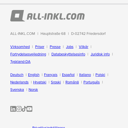
ALL-INKL.COM
Hauptstraße 68
D-02742 Friedersdorf
Virksomhed
Priser
Presse
Jobs
Vilkår
Fortrydelsesvejledning
Databeskyttelsesinfo
Juridisk info
Tyskland-DA
Deutsch
English
Français
Español
Italiano
Polski
Nederlands
Hrvatski
Srpski
Română
Português
Svenska
Norsk
ALL-INKL.COM | LinkedIn
ALL-INKL.COM • Instagram photos and videos
ALL-INKL.COM | TikTok
ALLINKL.COM - YouTube