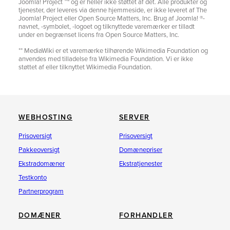
Joomla! Project ™" og er heller ikke støttet af det. Alle produkter og
tjenester, der leveres via denne hjemmeside, er ikke leveret af The
Joomla! Project eller Open Source Matters, Inc. Brug af Joomla! ®-
navnet, -symbolet, -logoet og tilknyttede varemærker er tilladt
under en begrænset licens fra Open Source Matters, Inc.
** MediaWiki er et varemærke tilhørende Wikimedia Foundation og
anvendes med tilladelse fra Wikimedia Foundation. Vi er ikke
støttet af eller tilknyttet Wikimedia Foundation.
WEBHOSTING
SERVER
Prisoversigt
Prisoversigt
Pakkeoversigt
Domænepriser
Ekstradomæner
Ekstratjenester
Testkonto
Partnerprogram
DOMÆNER
FORHANDLER