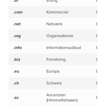
.at
Østrig
0,00
.com
Kommerciel
0,00
.net
Netværk
0,00
.org
Organisationer
0,00
.info
Informationsudbud
0,00
.biz
Forretning
0,00
.eu
Europa
0,00
.ch
Schweiz
0,00
Ascension
.ac
0,00
(Himmelfartsøen)