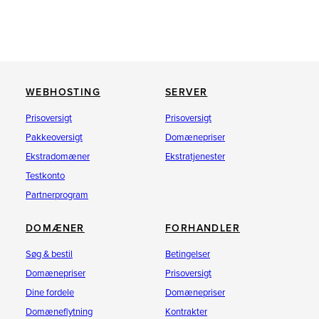
WEBHOSTING
SERVER
Prisoversigt
Prisoversigt
Pakkeoversigt
Domænepriser
Ekstradomæner
Ekstratjenester
Testkonto
Partnerprogram
DOMÆNER
FORHANDLER
Søg & bestil
Betingelser
Domænepriser
Prisoversigt
Dine fordele
Domænepriser
Domæneflytning
Kontrakter