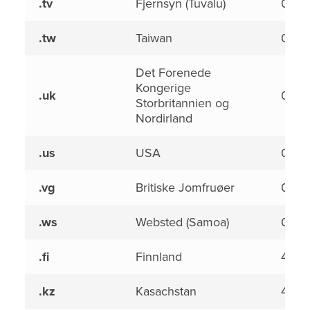
.tv
Fjernsyn (Tuvalu)
0,00
.tw
Taiwan
0,00
Det Forenede
Kongerige
.uk
0,00
Storbritannien og
Nordirland
.us
USA
0,00
.vg
Britiske Jomfruøer
0,00
.ws
Websted (Samoa)
0,00
.fi
Finnland
4,50
.kz
Kasachstan
4,50