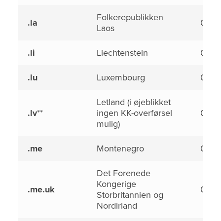
Folkerepublikken
.la
0,00
Laos
.li
Liechtenstein
0,00
.lu
Luxembourg
0,00
Letland (i øjeblikket
.lv
**
ingen KK-overførsel
0,00
mulig)
.me
Montenegro
0,00
Det Forenede
Kongerige
.me.uk
0,00
Storbritannien og
Nordirland