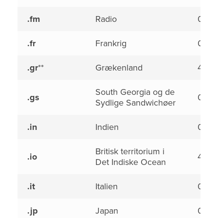
.fm
Radio
0,00
.fr
Frankrig
0,00
.gr
**
Grækenland
4,50
South Georgia og de
.gs
0,00
Sydlige Sandwichøer
.in
Indien
0,00
Britisk territorium i
.io
4,50
Det Indiske Ocean
.it
Italien
0,00
.jp
Japan
0,00