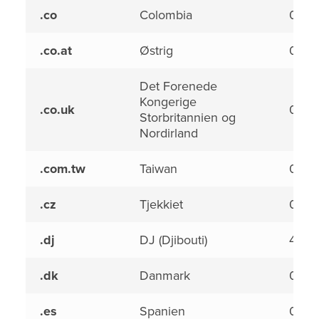
.co
Colombia
0,00
.co.at
Østrig
0,00
Det Forenede
Kongerige
.co.uk
0,00
Storbritannien og
Nordirland
.com.tw
Taiwan
0,00
.cz
Tjekkiet
0,00
.dj
DJ (Djibouti)
4,50
.dk
Danmark
0,00
.es
Spanien
0,00