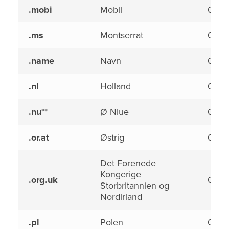
.mobi
Mobil
0,00
.ms
Montserrat
0,00
.name
Navn
0,00
.nl
Holland
0,00
.nu
**
Ø Niue
0,00
.or.at
Østrig
0,00
Det Forenede
Kongerige
.org.uk
0,00
Storbritannien og
Nordirland
.pl
Polen
0,00