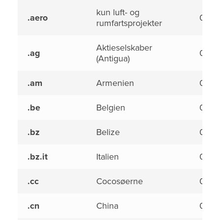
kun luft- og
.aero
0,00
rumfartsprojekter
Aktieselskaber
.ag
0,00
(Antigua)
.am
Armenien
0,00
.be
Belgien
0,00
.bz
Belize
0,00
.bz.it
Italien
0,00
.cc
Cocosøerne
0,00
.cn
China
0,00