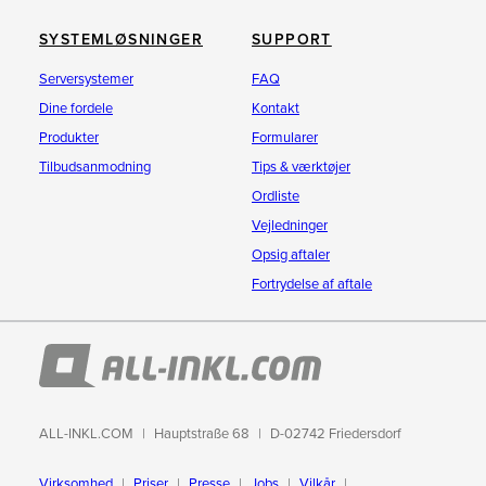
SYSTEMLØSNINGER
SUPPORT
Serversystemer
FAQ
Dine fordele
Kontakt
Produkter
Formularer
Tilbudsanmodning
Tips & værktøjer
Ordliste
Vejledninger
Opsig aftaler
Fortrydelse af aftale
ALL-INKL.COM
Hauptstraße 68
D-02742 Friedersdorf
Virksomhed
Priser
Presse
Jobs
Vilkår