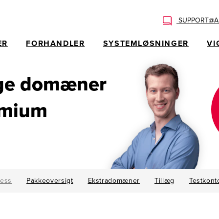
SUPPORT@AL
ER
FORHANDLER
SYSTEMLØSNINGER
VI
nge domæner
emium
ness
Pakkeoversigt
Ekstradomæner
Tillæg
Testkont