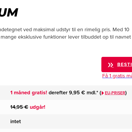
IUM
tegnet ved maksimal udstyr til en rimelig pris. Med 10
ange eksklusive funktioner lever tilbuddet op til navnet
BEST
Få 1 gratis 
1 måned gratis!
derefter
9,95 €
mdl.*
(
)
EU-PRISER
14,95 €
udgår!
intet