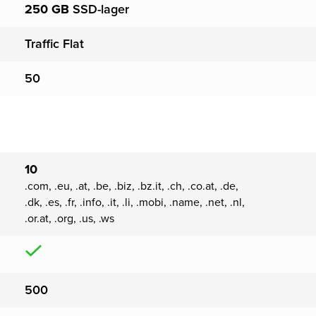
250 GB
SSD-lager
Traffic Flat
50
10
.com, .eu, .at, .be, .biz, .bz.it, .ch, .co.at, .de,
.dk, .es, .fr, .info, .it, .li, .mobi, .name, .net, .nl,
.or.at, .org, .us, .ws
500