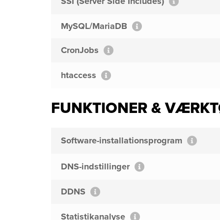
SSI (Server Side Includes)
MySQL/MariaDB
CronJobs
htaccess
FUNKTIONER & VÆRKT
Software-installationsprogram
DNS-indstillinger
DDNS
Statistikanalyse