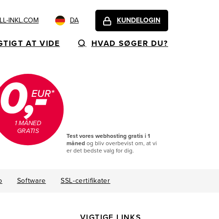
L-INKL.COM
DA
KUNDELOGIN
GTIGT AT VIDE
HVAD SØGER DU?
1 MÅNED
GRATIS
Test vores webhosting gratis i 1
måned
og bliv overbevist om, at vi
er det bedste valg for dig.
o
Software
SSL-certifikater
VIGTIGE LINKS