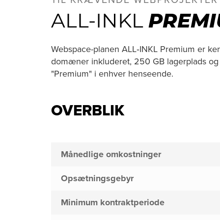
TIL KRÆVENDE WEBPROJEKTER
ALL-INKL
PREM
Webspace-planen ALL‑INKL Premium er kende
domæner inkluderet, 250 GB lagerplads og m
"Premium" i enhver henseende.
OVERBLIK
Månedlige omkostninger
Opsætningsgebyr
Minimum kontraktperiode