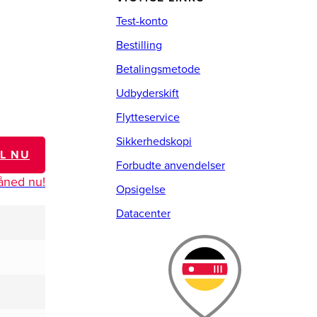
Test-konto
Bestilling
Betalingsmetode
Udbyderskift
Flytteservice
Sikkerhedskopi
IL NU
Forbudte anvendelser
måned nu!
Opsigelse
Datacenter