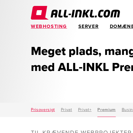
WEBHOSTING
SERVER
DOMÆN
Meget plads, ma
med ALL‑INKL Pr
Prisoversigt
Privat
Privat+
Premium
Busi