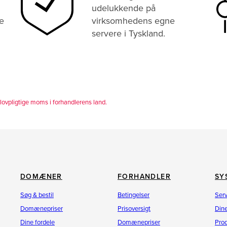
udelukkende på
e
virksomhedens egne
servere i Tyskland.
lovpligtige moms i forhandlerens land.
DOMÆNER
FORHANDLER
SY
Søg & bestil
Betingelser
Ser
Domænepriser
Prisoversigt
Dine
Dine fordele
Domænepriser
Pro