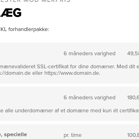
NESTER MOD MERPRIS
LÆG
INKL forhandlerpakke:
6 måneders varighed
49,5
mænevalideret SSL-certifikat for dine domæner. Med dit eg
s://domain.de eller https://www.domain.de.
6 måneders varighed
180,
tte alle underdomæner af et domæne med kun ét certifikat
, specielle
pr. time
100,