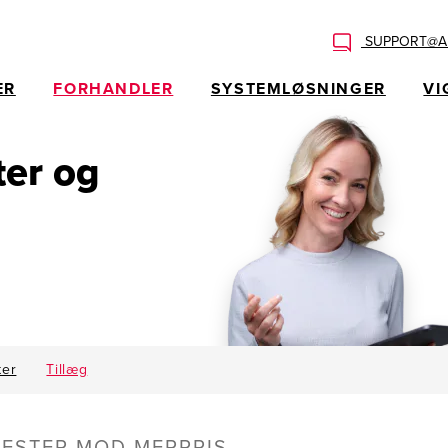
SUPPORT@AL
ER
FORHANDLER
SYSTEMLØSNINGER
VI
ter og
ter
Tillæg