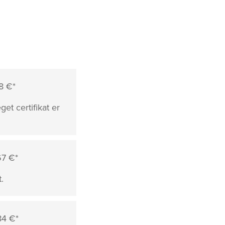
8 €*
et certifikat er
67 €*
.
84 €*