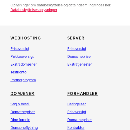
Oplysninger om databeskyttelse og dataindsamling findes her:
Databeskyttelsesoplysninger
WEBHOSTING
SERVER
Prisoversigt
Prisoversigt
Pakkeoversigt
Domænepriser
Ekstradomæner
Ekstratjenester
Testkonto
Partnerprogram
DOMÆNER
FORHANDLER
Søg & bestil
Betingelser
Domænepriser
Prisoversigt
Dine fordele
Domænepriser
Domæneflytning
Kontrakter