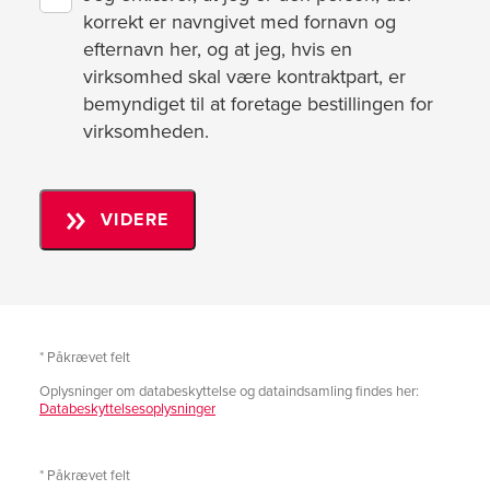
korrekt er navngivet med fornavn og
efternavn her, og at jeg, hvis en
virksomhed skal være kontraktpart, er
bemyndiget til at foretage bestillingen for
virksomheden.
Venligst undlad at indsende support- og/eller
domæneforespørgsler eller ordrer vedrørende
din kontraktbestilling her.
VIDERE
* Påkrævet felt
Oplysninger om databeskyttelse og dataindsamling findes her:
Databeskyttelsesoplysninger
* Påkrævet felt