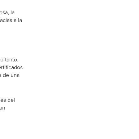
sa, la
acias a la
o tanto,
rtificados
és de una
vés del
van