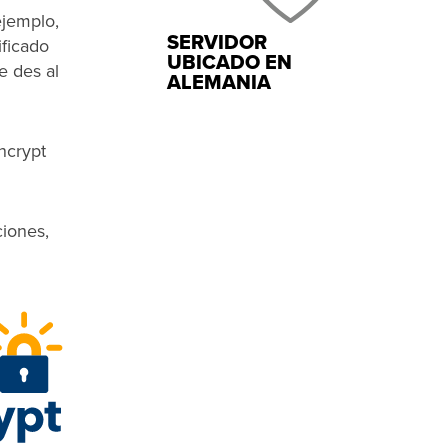
ejemplo,
SERVIDOR
ificado
UBICADO EN
e des al
ALEMANIA
ncrypt
ciones,