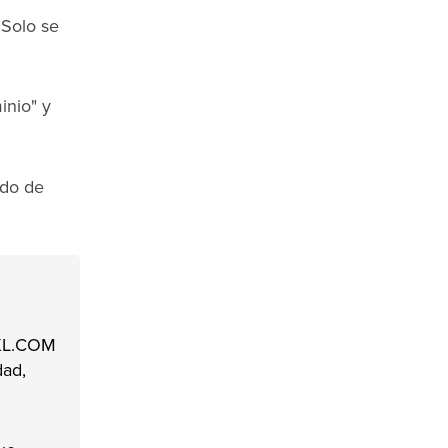
 Solo se
inio" y
ado de
INKL.COM
dad,