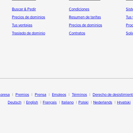
Buscar & Pedir
Condiciones
Sist
Precios de dominios
Resumen de tarifas
Tus 
Tus ventajas
Precios de dominios
Pro
Traslado de dominio
Contratos
Soli
presa
Premios
Prensa
Empleos
Términos
Derecho de desistimien
Deutsch
English
Français
Italiano
Polski
Nederlands
Hrvatski