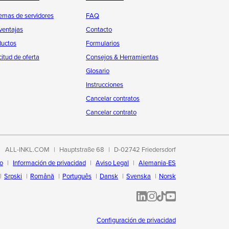
emas de servidores
FAQ
ventajas
Contacto
ductos
Formularios
citud de oferta
Consejos & Herramientas
Glosario
Instrucciones
Cancelar contratos
Cancelar contrato
ALL-INKL.COM
Hauptstraße 68
D-02742 Friedersdorf
to
Información de privacidad
Aviso Legal
Alemania-ES
Srpski
Română
Português
Dansk
Svenska
Norsk
ALL-INKL.COM | LinkedIn
ALL-INKL.COM • Instagram p
ALL-INKL.COM | TikTok
ALLINKL.COM - YouT
Configuración de privacidad