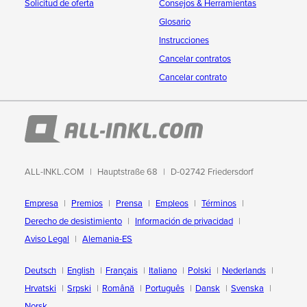
Solicitud de oferta
Consejos & Herramientas
Glosario
Instrucciones
Cancelar contratos
Cancelar contrato
ALL-INKL.COM
Hauptstraße 68
D-02742 Friedersdorf
Empresa
Premios
Prensa
Empleos
Términos
Derecho de desistimiento
Información de privacidad
Aviso Legal
Alemania-ES
Deutsch
English
Français
Italiano
Polski
Nederlands
Hrvatski
Srpski
Română
Português
Dansk
Svenska
Norsk