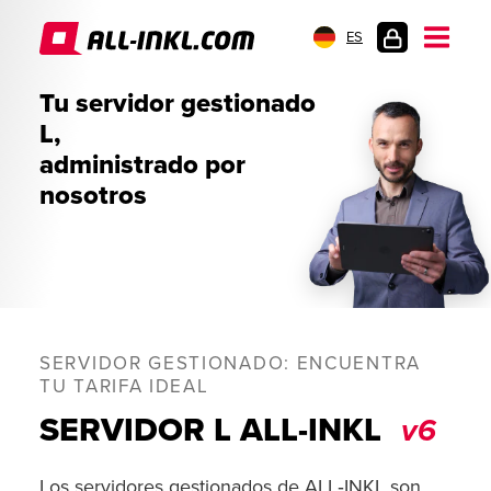
ES
INICIO
Tu servidor gestionado
DE
L,
SESIÓN
administrado por
nosotros
SERVIDOR GESTIONADO: ENCUENTRA
TU TARIFA IDEAL
SERVIDOR L ALL-INKL
v6
Los servidores gestionados de ALL‑INKL son