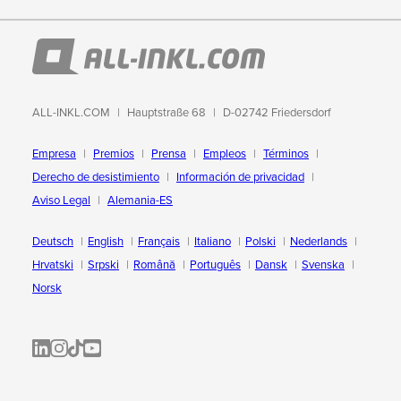
ALL-INKL.COM
Hauptstraße 68
D-02742 Friedersdorf
Empresa
Premios
Prensa
Empleos
Términos
Derecho de desistimiento
Información de privacidad
Aviso Legal
Alemania-ES
Deutsch
English
Français
Italiano
Polski
Nederlands
Hrvatski
Srpski
Română
Português
Dansk
Svenska
Norsk
ALL-INKL.COM | LinkedIn
ALL-INKL.COM • Instagram photos and videos
ALL-INKL.COM | TikTok
ALLINKL.COM - YouTube