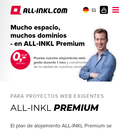
ES
INICIO
Mucho espacio,
DE
muchos dominios
SESIÓN
- en ALL‑INKL Premium
Prueba nuestro alojamiento web
gratis durante 1 mes
y convéncete
POR 1 MES
de la calidad de nuestros servicios.
PARA PROYECTOS WEB EXIGENTES
ALL-INKL
PREMIUM
El plan de alojamiento ALL‑INKL Premium se