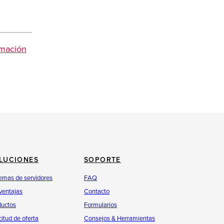
rmación
LUCIONES
SOPORTE
emas de servidores
FAQ
ventajas
Contacto
ductos
Formularios
citud de oferta
Consejos & Herramientas