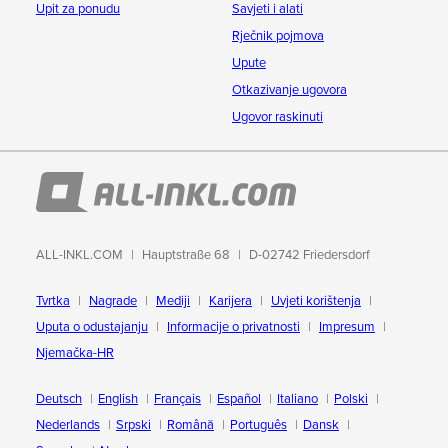
Upit za ponudu
Savjeti i alati
Rječnik pojmova
Upute
Otkazivanje ugovora
Ugovor raskinuti
ALL-INKL.COM
Hauptstraße 68
D-02742 Friedersdorf
Tvrtka
Nagrade
Mediji
Karijera
Uvjeti korištenja
Uputa o odustajanju
Informacije o privatnosti
Impresum
Njemačka-HR
Deutsch
English
Français
Español
Italiano
Polski
Nederlands
Srpski
Română
Português
Dansk