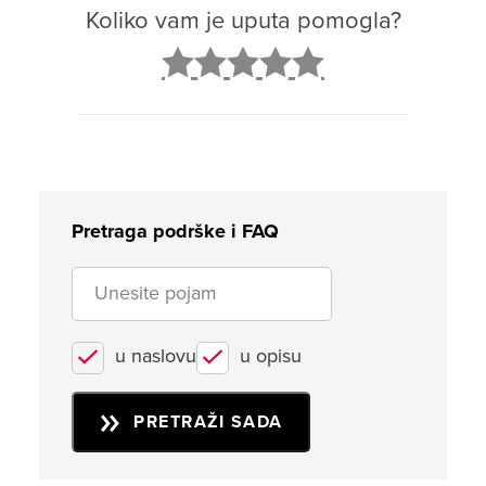
Koliko vam je uputa pomogla?
2
3
4
5
Pretraga podrške i FAQ
u naslovu
u opisu
PRETRAŽI SADA