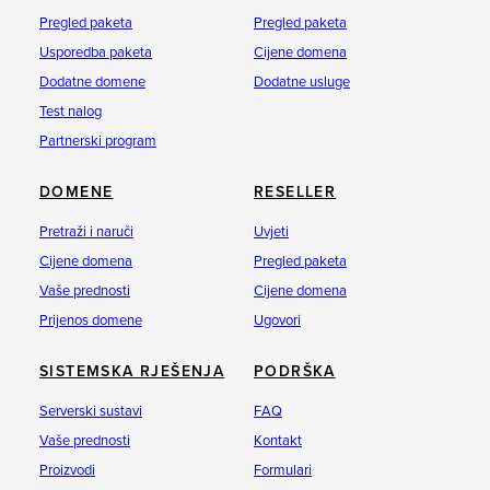
Pregled paketa
Pregled paketa
Usporedba paketa
Cijene domena
Dodatne domene
Dodatne usluge
Test nalog
Partnerski program
DOMENE
RESELLER
Pretraži i naruči
Uvjeti
Cijene domena
Pregled paketa
Vaše prednosti
Cijene domena
Prijenos domene
Ugovori
SISTEMSKA RJEŠENJA
PODRŠKA
Serverski sustavi
FAQ
Vaše prednosti
Kontakt
Proizvodi
Formulari