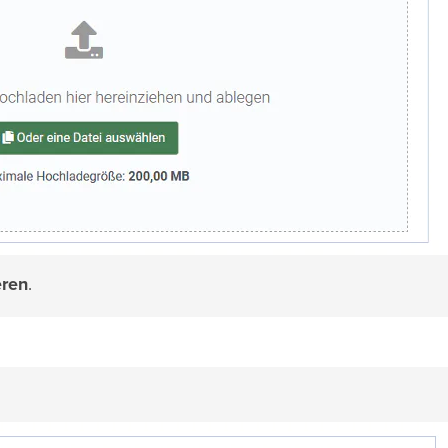
eren
.