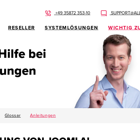
+49 35872 353-10
SUPPORT@ALL
RESELLER
SYSTEMLÖSUNGEN
WICHTIG Z
 Hilfe bei
dungen
Glossar
Anleitungen