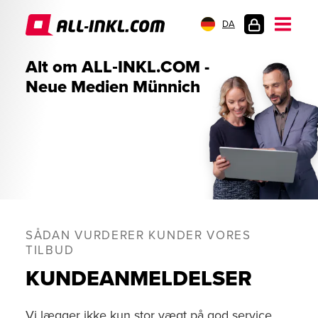
DA
KUNDELOGIN
Alt om ALL‑INKL.COM -
Neue Medien Münnich
SÅDAN VURDERER KUNDER VORES
TILBUD
KUNDEANMELDELSER
Vi lægger ikke kun stor vægt på god service