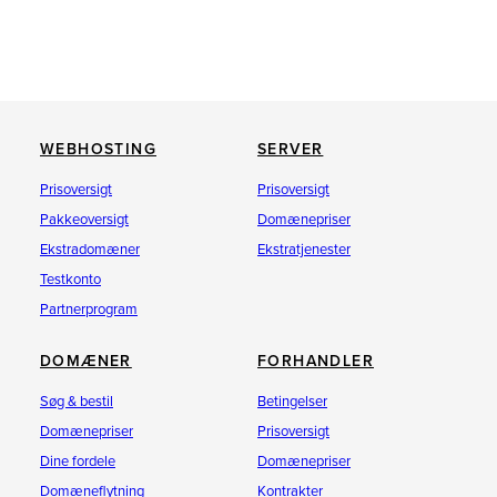
WEBHOSTING
SERVER
Prisoversigt
Prisoversigt
Pakkeoversigt
Domænepriser
Ekstradomæner
Ekstratjenester
Testkonto
Partnerprogram
DOMÆNER
FORHANDLER
Søg & bestil
Betingelser
Domænepriser
Prisoversigt
Dine fordele
Domænepriser
Domæneflytning
Kontrakter