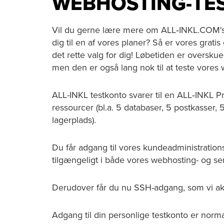
WEBHOSTING-TE
Vil du gerne lære mere om ALL‑INKL.COM's 
dig til en af vores planer? Så er vores gratis
det rette valg for dig! Løbetiden er oversku
men den er også lang nok til at teste vores
ALL-INKL testkonto svarer til en ALL‑INKL
ressourcer (bl.a. 5 databaser, 5 postkasser
lagerplads).
Du får adgang til vores kundeadministratio
tilgængeligt i både vores webhosting- og se
Derudover får du nu SSH-adgang, som vi akti
Adgang til din personlige testkonto er norma