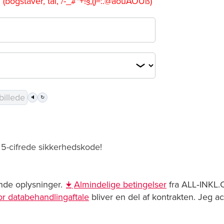
n (bogstaver, tal, /-_#*+!§,()=:.@äöüÄÖÜß)
🔈
↻
n 5-cifrede sikkerhedskode!
ke support- og/eller domæneforespørgsler
nde din kontraktbestilling her.
nde oplysninger.
Almindelige betingelser
fra ALL‑INKL
for databehandlingaftale
bliver en del af kontrakten. Jeg ac