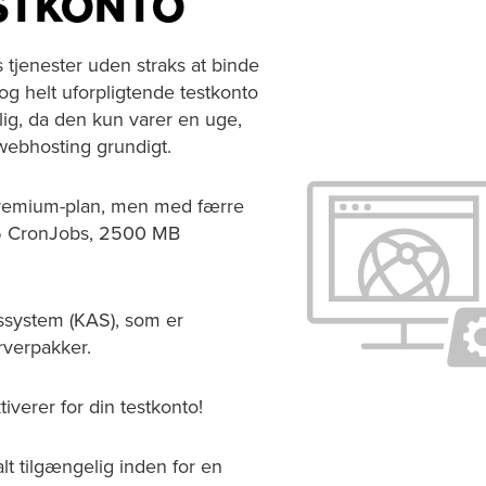
STKONTO
tjenester uden straks at binde
 og helt uforpligtende testkonto
elig, da den kun varer en uge,
 webhosting grundigt.
 Premium-plan, men med færre
, 5 CronJobs, 2500 MB
nssystem (KAS), som er
rverpakker.
verer for din testkonto!
lt tilgængelig inden for en