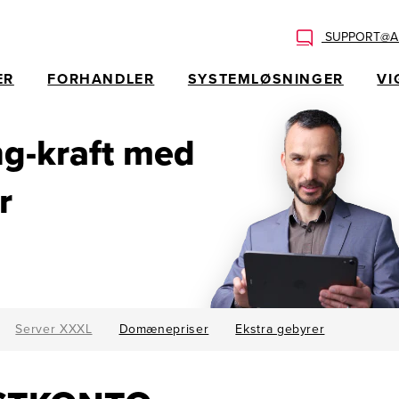
SUPPORT@AL
ER
FORHANDLER
SYSTEMLØSNINGER
VI
g-kraft med
r
Server XXXL
Domænepriser
Ekstra gebyrer