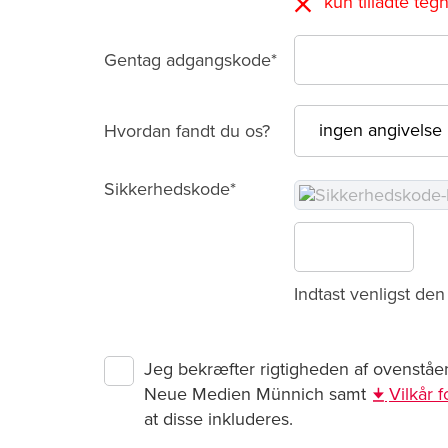
kun tilladte teg
Gentag adgangskode*
Hvordan fandt du os?
Sikkerhedskode*
Indtast venligst de
Indtast venligst ik
eller ordrer vedrøre
Jeg bekræfter rigtigheden af ovenståe
Neue Medien Münnich samt
Vilkår 
at disse inkluderes.