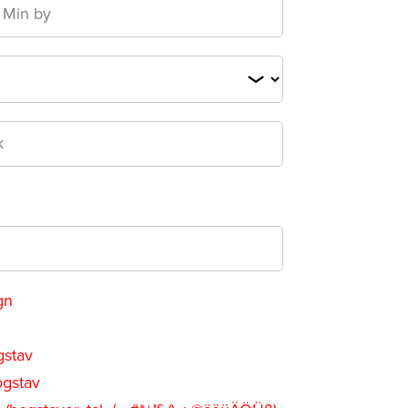
gn
gstav
ogstav