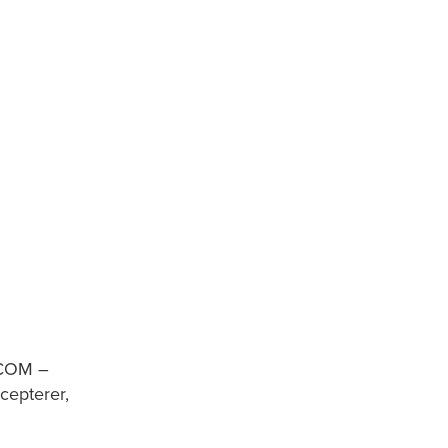
.COM –
cepterer,