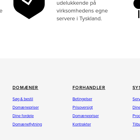
udelukkende på
e
virksomhedens egne
servere i Tyskland.
DOMÆNER
FORHANDLER
SY
Søg & bestil
Betingelser
Ser
Domænepriser
Prisoversigt
Dine
Dine fordele
Domænepriser
Pro
Domæneflytning
Kontrakter
Til