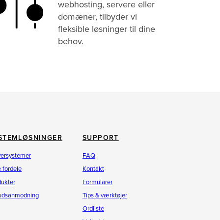
webhosting, servere eller
domæner, tilbyder vi
fleksible løsninger til dine
behov.
STEMLØSNINGER
SUPPORT
versystemer
FAQ
 fordele
Kontakt
dukter
Formularer
budsanmodning
Tips & værktøjer
Ordliste