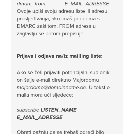
dmarc_from = E_MAIL_ADRESSE
Ovdje upiši svoju adresu liste ili adresu
prosljeđivanja, ako imaš problema s
DMARC zaštitom. FROM adresa u
zaglavlju se pritom prepisuje.
Prijava i odjava na/iz mailling liste:
Ako se želi prijaviti potencijalni sudionik,
on šalje e-mail direktno Majordomu
majordomo@domainname.de
. U tekst e-
maila mora ući sljedeće:
subscribe
LISTEN_NAME
E_MAIL_ADRESSE
Obrati pažnju da se trebaš odreći bilo