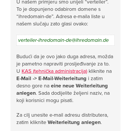
U našem primjeru smo unijeli “verteiler”.
To je dopunjeno odabirom domene s
“ihredomain-de”. Adresa e-maila liste u
našem slučaju zato glasi ovako:
verteiler-ihredomain-de@ihredomain.de
Budući da je ovo jako duga adresa, možda
je pametno napraviti prosljeđivanje za to.
U
KAS (tehnička administracija)
kliknite na
E-Mail -> E-Mail-Weiterleitung
i zatim
desno gore na
eine neue Weiterleitung
anlegen
. Sada dodijelite željeni naziv, na
koji korisnici mogu pisati.
Za cilj unesite e-mail adresu distributera,
zatim kliknite
Weiterleitung anlegen
.