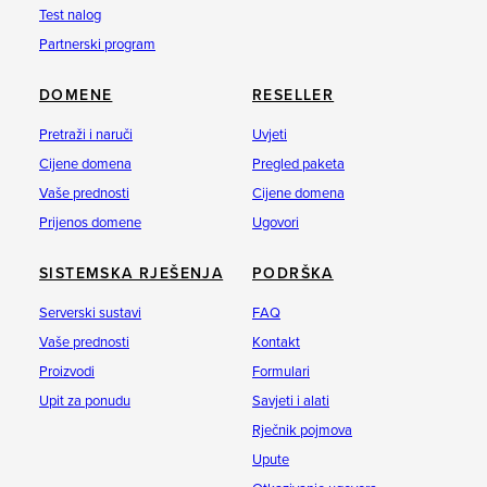
Test nalog
Partnerski program
DOMENE
RESELLER
Pretraži i naruči
Uvjeti
Cijene domena
Pregled paketa
Vaše prednosti
Cijene domena
Prijenos domene
Ugovori
SISTEMSKA RJEŠENJA
PODRŠKA
Serverski sustavi
FAQ
Vaše prednosti
Kontakt
Proizvodi
Formulari
Upit za ponudu
Savjeti i alati
Rječnik pojmova
Upute