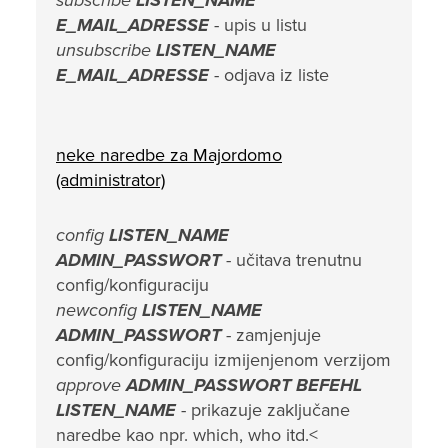
subscribe
LISTEN_NAME
E_MAIL_ADRESSE
- upis u listu
unsubscribe
LISTEN_NAME
E_MAIL_ADRESSE
- odjava iz liste
neke naredbe za Majordomo
(administrator)
config
LISTEN_NAME
ADMIN_PASSWORT
- učitava trenutnu
config/konfiguraciju
newconfig
LISTEN_NAME
ADMIN_PASSWORT
- zamjenjuje
config/konfiguraciju izmijenjenom verzijom
approve
ADMIN_PASSWORT BEFEHL
LISTEN_NAME
- prikazuje zaključane
naredbe kao npr. which, who itd.<