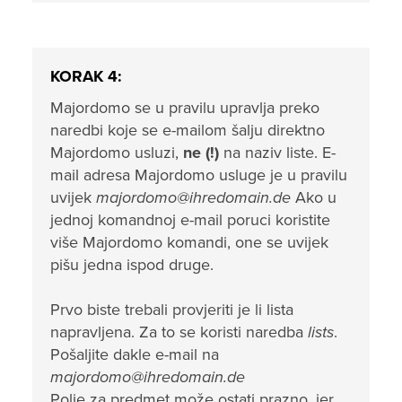
KORAK 4:
Majordomo se u pravilu upravlja preko
naredbi koje se e-mailom šalju direktno
Majordomo usluzi,
ne (!)
na naziv liste. E-
mail adresa Majordomo usluge je u pravilu
uvijek
majordomo@ihredomain.de
Ako u
jednoj komandnoj e-mail poruci koristite
više Majordomo komandi, one se uvijek
pišu jedna ispod druge.
Prvo biste trebali provjeriti je li lista
napravljena. Za to se koristi naredba
lists
.
Pošaljite dakle e-mail na
majordomo@ihredomain.de
Polje za predmet može ostati prazno, jer