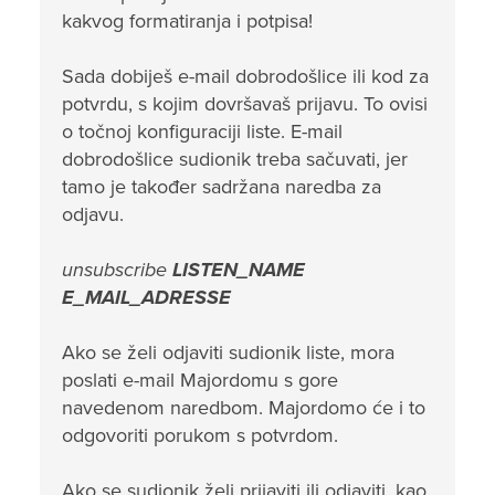
kakvog formatiranja i potpisa!
Sada dobiješ e-mail dobrodošlice ili kod za
potvrdu, s kojim dovršavaš prijavu. To ovisi
o točnoj konfiguraciji liste. E-mail
dobrodošlice sudionik treba sačuvati, jer
tamo je također sadržana naredba za
odjavu.
unsubscribe
LISTEN_NAME
E_MAIL_ADRESSE
Ako se želi odjaviti sudionik liste, mora
poslati e-mail Majordomu s gore
navedenom naredbom. Majordomo će i to
odgovoriti porukom s potvrdom.
Ako se sudionik želi prijaviti ili odjaviti, kao