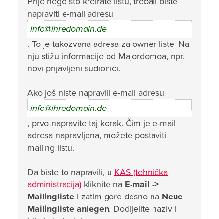
Prije nego što kreirate listu, trebali biste
napraviti e-mail adresu
info@ihredomain.de
. To je takozvana adresa za owner liste. Na
nju stižu informacije od Majordomoa, npr.
novi prijavljeni sudionici.
Ako još niste napravili e-mail adresu
info@ihredomain.de
, prvo napravite taj korak. Čim je e-mail
adresa napravljena, možete postaviti
mailing listu.
Da biste to napravili, u
KAS (tehnička
administracija)
kliknite na
E-mail ->
Mailingliste
i zatim gore desno na
Neue
Mailingliste anlegen
. Dodijelite naziv i