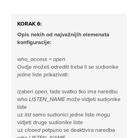
KORAK 6:
Opis nekih od najvažnijih elemenata
konfiguracije:
who_access = open
Ovdje možeš odrediti treba li se sudionike
jedne liste prikazivati:
izaberi
open
, tada svatko tko ima naredbu
who LISTEN_NAME
može vidjeti sudionike
liste
uz
list
samo sudionici jedne liste mogu
vidjeti druge sudionike liste
uz
closed
potpuno se deaktivira naredba
who LISTEN_NAME