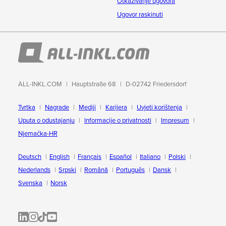
Otkazivanje ugovora
Ugovor raskinuti
ALL-INKL.COM
Hauptstraße 68
D-02742 Friedersdorf
Tvrtka
Nagrade
Mediji
Karijera
Uvjeti korištenja
Uputa o odustajanju
Informacije o privatnosti
Impresum
Njemačka-HR
Deutsch
English
Français
Español
Italiano
Polski
Nederlands
Srpski
Română
Português
Dansk
Svenska
Norsk
ALL-INKL.COM | LinkedIn
ALL-INKL.COM • Instagram photos and videos
ALL-INKL.COM | TikTok
ALLINKL.COM - YouTube