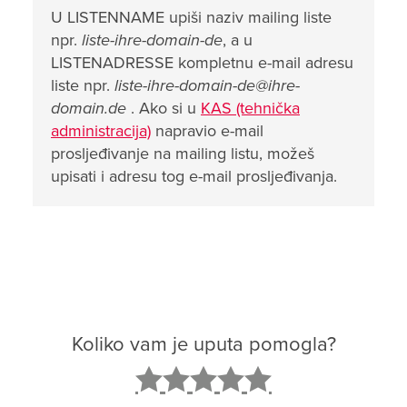
U LISTENNAME upiši naziv mailing liste
npr.
liste-ihre-domain-de
, a u
LISTENADRESSE kompletnu e-mail adresu
liste npr.
liste-ihre-domain-de@ihre-
domain.de
. Ako si u
KAS (tehnička
administracija)
napravio e-mail
prosljeđivanje na mailing listu, možeš
upisati i adresu tog e-mail prosljeđivanja.
Koliko vam je uputa pomogla?
2
3
4
5