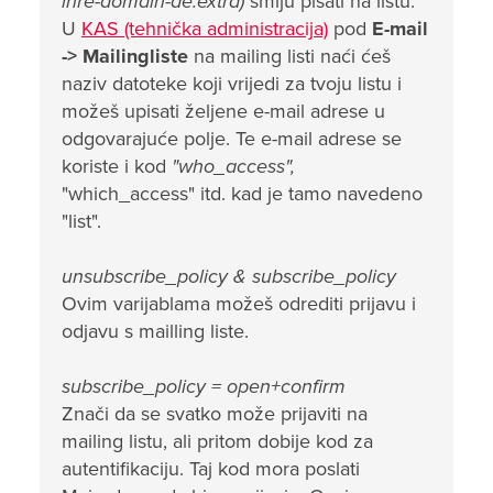
ihre-domain-de.extra)
smiju pisati na listu.
U
KAS (tehnička administracija)
pod
E-mail
-> Mailingliste
na mailing listi naći ćeš
naziv datoteke koji vrijedi za tvoju listu i
možeš upisati željene e-mail adrese u
odgovarajuće polje. Te e-mail adrese se
koriste i kod
"who_access",
"which_access" itd. kad je tamo navedeno
"list".
unsubscribe_policy & subscribe_policy
Ovim varijablama možeš odrediti prijavu i
odjavu s mailling liste.
subscribe_policy = open+confirm
Znači da se svatko može prijaviti na
mailing listu, ali pritom dobije kod za
autentifikaciju. Taj kod mora poslati