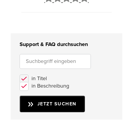
2
3
4
5
Support & FAQ durchsuchen
in Titel
in Beschreibung
JETZT SUCHEN